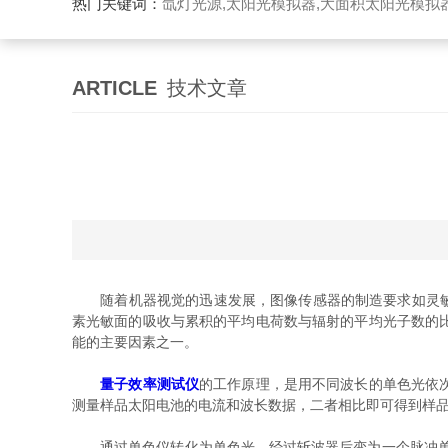
热门关键词：
氙灯光源,太阳光模拟器,大面积太阳光模拟
ARTICLE
技术文章
随着机器视觉的迅速发展，图像传感器的制造要求如灵敏度
素光敏面的吸收与累积的平均电荷数与辐射的平均光子数的
能的主要因素之一。
量子效率测试仪
的工作原理，是用不同波长的单色光依
测量样品太阳电池的电流和波长数据，二者相比即可得到样
通过单色仪转化为单色光，经过斩波器后变为一个脉冲单色