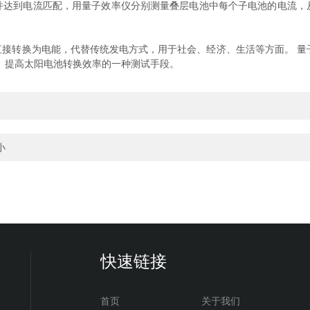
并达到电流匹配，用量子效率仪分别测量叠层电池中每个子电池的电流，
能，代替传统发电方式，用于社会、经济、生活等方面。 量子效率(quant
、提高太阳电池转换效率的一种测试手段。
小
快速链接
首页
关于我们