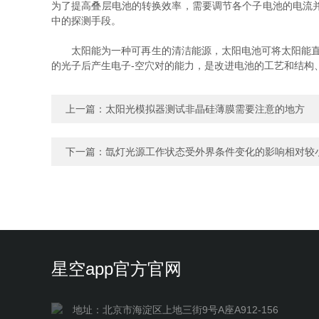
为了提高叠层电池的转换效率，需要调节各个子电池的电流
中的探测手段。
太阳能为一种可再生的清洁能源，太阳电池可将太阳能直接转换为电
的光子后产生电子-空穴对的能力，是改进电池的工艺和结构
上一篇：
太阳光模拟器测试非晶硅薄膜需要注意的地方
下一篇：
氙灯光源工作状态受外界条件变化的影响相对较
星空app官方官网
地址：北京市海淀区上地三街9号A座A912-156